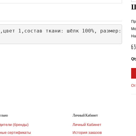
Пр
Мо
,цвет 1,состав ткани: шёлк 100%, размер:185Х3
На
6
Qt
От
ельно
Личный Кабинет
дители (бренды)
Личный Кабинет
ные сертификаты
История заказов