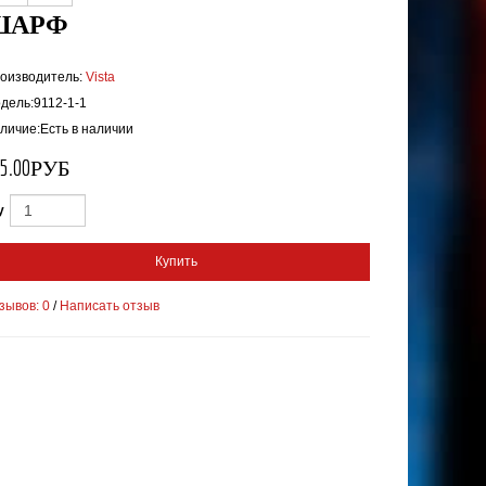
ШАРФ
оизводитель:
Vista
дель:9112-1-1
0; произведено в количестве 4 единицы.

личие:Есть в наличии
35.00РУБ
y
Купить
зывов: 0
/
Написать отзыв