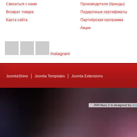
Связаться с нами
Производители (бренды)
Возврат товара
Подарочные сертификаты
Карта сайта
Партнёрская программа
Акции
Instagram
JoomlaShine
Joomla Templates
Joomla Extensions
JSN Nuru 2 is designed by
Jo