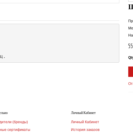
Пр
Мо
На
5
ц.
Qt
От
ельно
Личный Кабинет
дители (бренды)
Личный Кабинет
ные сертификаты
История заказов