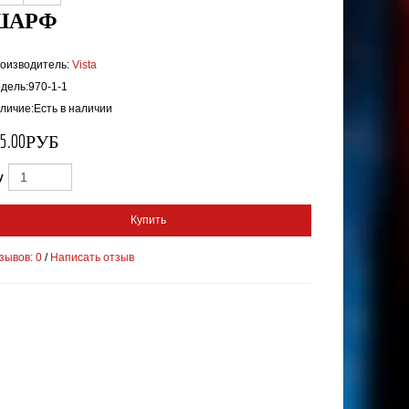
ШАРФ
оизводитель:
Vista
дель:970-1-1
личие:Есть в наличии
55.00РУБ
y
Купить
зывов: 0
/
Написать отзыв