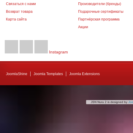
Связаться с нами
Производители (бренды)
Возврат товара
Подарочные сертификаты
Карта сайта
Партнёрская программа
Акции
Instagram
JoomlaShine
Joomla Templates
Joomla Extensions
JSN Nuru 2 is designed by
Jo