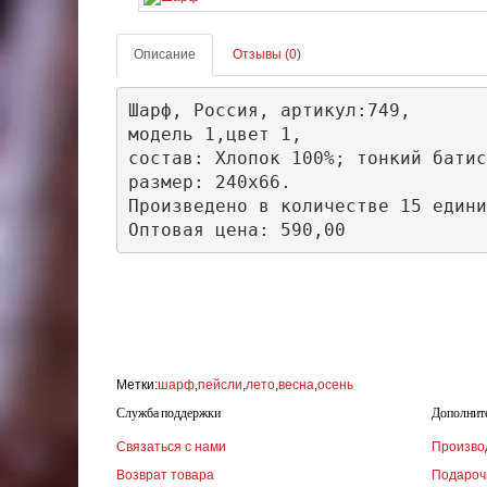
Описание
Отзывы (0)
Шарф, Россия, артикул:749, 

модель 1,цвет 1,

состав: Хлопок 100%; тонкий батис
размер: 240х66.

Произведено в количестве 15 едини
Оптовая цена: 590,00
Метки:
шарф
,
пейсли
,
лето
,
весна
,
осень
Служба поддержки
Дополнит
Связаться с нами
Произво
Возврат товара
Подароч