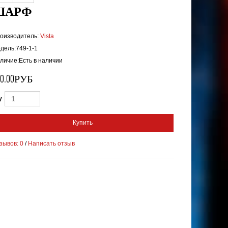
ШАРФ
оизводитель:
Vista
дель:749-1-1
личие:Есть в наличии
90.00РУБ
y
Купить
зывов: 0
/
Написать отзыв