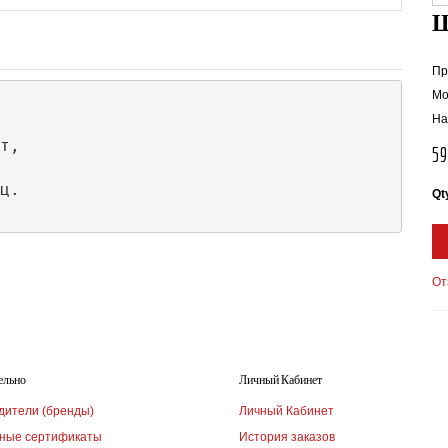
Пр
Мо
На
т,

5
ц.

Qt
От
ельно
Личный Кабинет
дители (бренды)
Личный Кабинет
ные сертификаты
История заказов