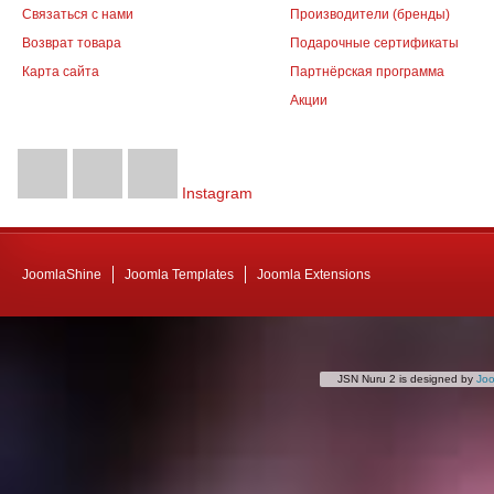
Связаться с нами
Производители (бренды)
Возврат товара
Подарочные сертификаты
Карта сайта
Партнёрская программа
Акции
Instagram
JoomlaShine
Joomla Templates
Joomla Extensions
JSN Nuru 2 is designed by
Jo