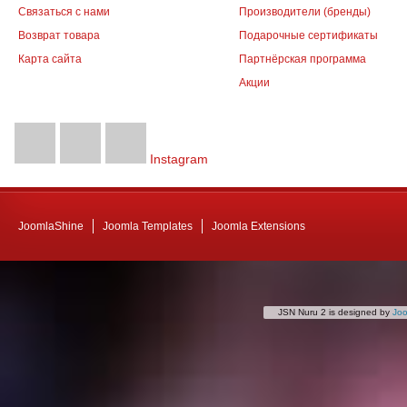
Связаться с нами
Производители (бренды)
Возврат товара
Подарочные сертификаты
Карта сайта
Партнёрская программа
Акции
Instagram
JoomlaShine
Joomla Templates
Joomla Extensions
JSN Nuru 2 is designed by
Jo