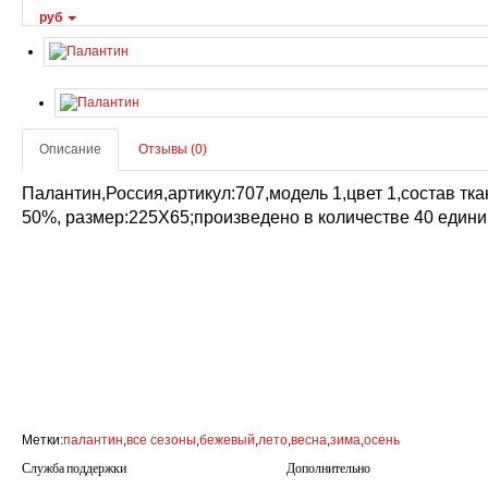
руб
Описание
Отзывы (0)
Палантин,Россия,артикул:707,модель 1,цвет 1,состав тк
50%, размер:225Х65;произведено в количестве 40 едини
Метки:
палантин
,
все сезоны
,
бежевый
,
лето
,
весна
,
зима
,
осень
Служба поддержки
Дополнительно