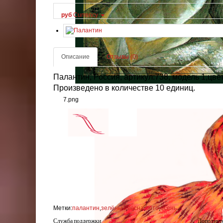
руб
Currency
Описание
Отзывы (0)
Палантин, Россия, артикул:738, модель 1,цвет
Произведено в количестве 10 единиц.
7.png
Метки:
палантин
,
зелёный
,
весна
,
лето
,
осень
Служба поддержки
Дополнит