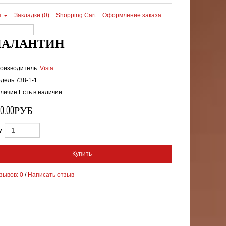
я
Закладки (0)
Shopping Cart
Оформление заказа
ПАЛАНТИН
оизводитель:
Vista
дель:738-1-1
личие:Есть в наличии
70.00РУБ
y
Купить
зывов: 0
/
Написать отзыв