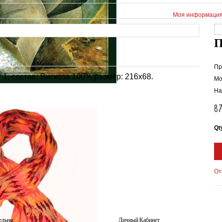
Моя информаци
Пр
 1, состав: Вискоза 100%;размер: 216х68.
Мо
На
8
Qt
От
ельно
Личный Кабинет