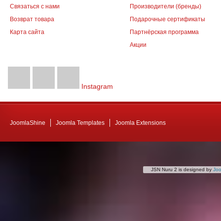
Связаться с нами
Производители (бренды)
Возврат товара
Подарочные сертификаты
Карта сайта
Партнёрская программа
Акции
Instagram
JoomlaShine
Joomla Templates
Joomla Extensions
JSN Nuru 2 is designed by
Jo