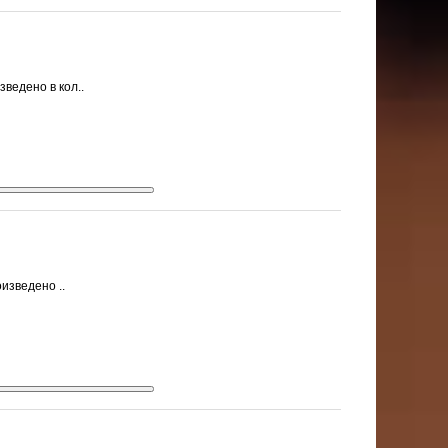
ведено в кол..
изведено ..