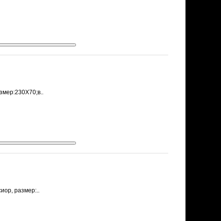
змер:230Х70;в..
иор, размер:..