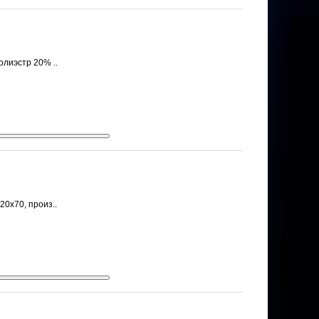
олиэстр 20% ..
20х70, произ..