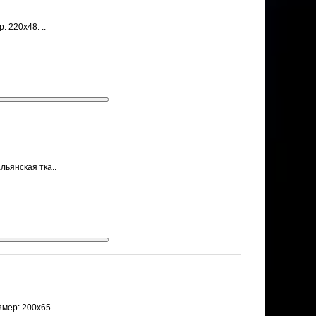
 220х48. ..
льянская тка..
змер: 200х65..