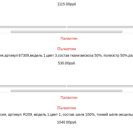
1115.00руб
Палантин
я,артикул:67309,модель 1,цвет 3,состав ткани:вискоза 50%, полиэстр 50%,ра
530.00руб
Палантин
ия, артикул: R209, модель 1,цвет 1, состав: шелк 100%, тонкий шёлк-эксцельс
1040.00руб