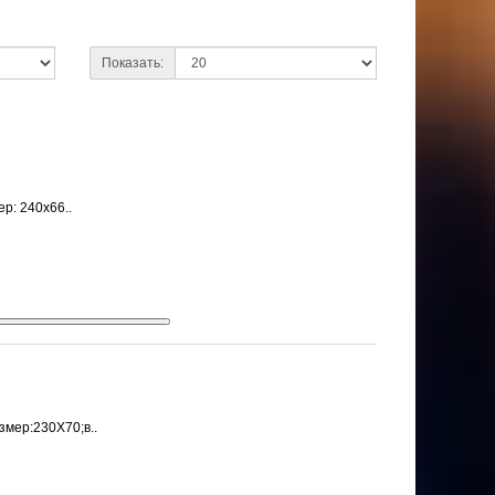
Показать:
р: 240х66..
змер:230Х70;в..