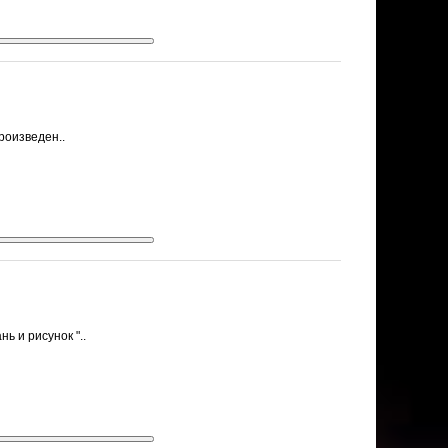
роизведен..
ь и рисунок "..